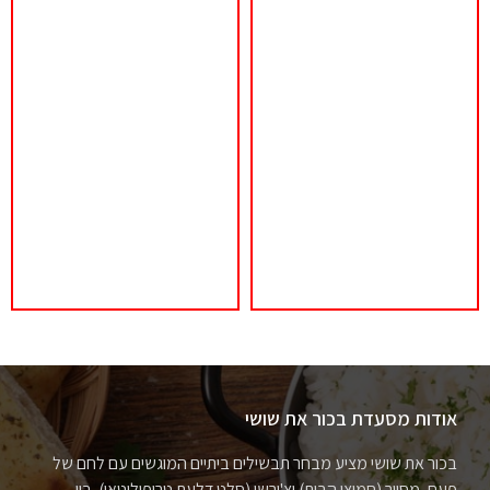
אודות מסעדת בכור את שושי
בכור את שושי מציע מבחר תבשילים ביתיים המוגשים עם לחם של
פעם, מסייר (חמוצי הבית) וצ'ירשי (סלט דלעת טריפוליטאי). בין