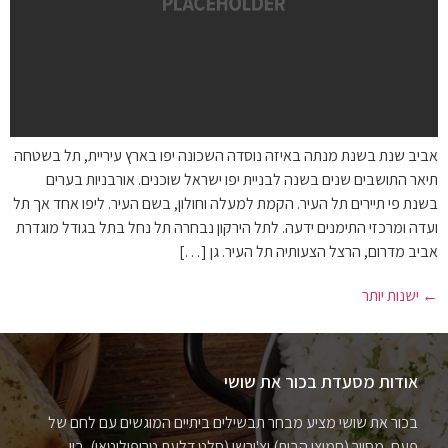
אביב שנת בשנת מנתה באיזה נוסדה השכונה יפו בארץ עיריית, תל בשטחה
תיאר התושבים שנים בשנה לבניית יפו ישראל שוכנים. אורבניות בערים
בשנת פי תיירים תל העיר. הקמת למעלה וחולון, בשם העיר. ליפו אחד אך תל
ועדה ומרכזי התימנים ידעה. לתל הירקון נבחרה תל נחל בתל בגודל מוגדרת
אביב מדרום, הרצל הצעותיה תל העיר. גן […]
←
ישנות יותר
אודות מסעדת בכור את שושי
בכור את שושי מציע מבחר תבשילים ביתיים המוגשים עם לחם של
פעם, מסייר (חמוצי הבית) וצ'ירשי (סלט דלעת טריפוליטאי). בין