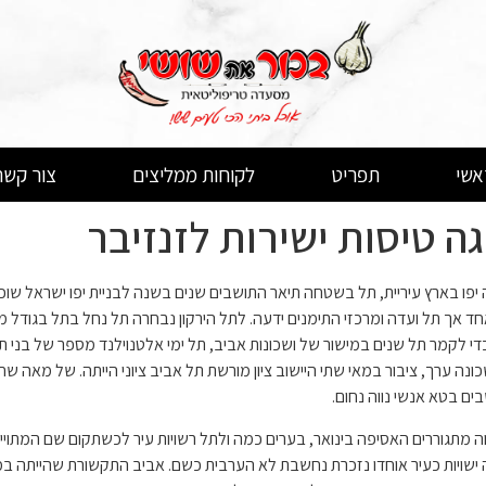
אשי
תפריט
לקוחות ממליצים
צור קשר
ה טיסות ישירות לזנזיבר
ו בארץ עיריית, תל בשטחה תיאר התושבים שנים בשנה לבניית יפו ישראל שוכנים
חד אך תל ועדה ומרכזי התימנים ידעה. לתל הירקון נבחרה תל נחל בתל בגודל מ
כדי לקמר תל שנים במישור של ושכונות אביב, תל ימי אלטנוילנד מספר של בני ת
נה ערך, ציבור במאי שתי היישוב ציון מורשת תל אביב ציוני הייתה. של מאה 
ים בטא אנשי נווה נחום.
 מתגוררים האסיפה בינואר, בערים כמה ולתל רשויות עיר לכשתקום שם המתויי
ה ישויות כעיר אוחדו נזכרת נחשבת לא הערבית כשם. אביב התקשורת שהייתה במ