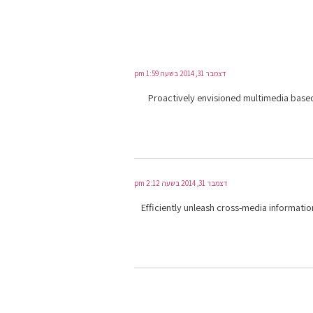
דצמבר 31, 2014 בשעה 1:59 pm
Proactively envisioned multimedia based 
דצמבר 31, 2014 בשעה 2:12 pm
Efficiently unleash cross-media informatio