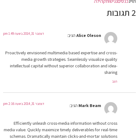
תוייג
כנסים
נגישות
קהילה
2 תגובות
דצמבר 31, 2014 בשעה 1:49 pm
Alice Oleson
הגיב:
Proactively envisioned multimedia based expertise and cross-
media growth strategies. Seamlessly visualize quality
intellectual capital without superior collaboration and idea-
sharing
הגב
דצמבר 31, 2014 בשעה 2:16 pm
Mark Beam
הגיב:
Efficiently unleash cross-media information without cross
media value. Quickly maximize timely deliverables for real-time
schemas. Dramatically maintain clicks-and-mortar solutions